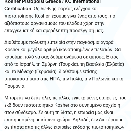
Kosher Pistopoisi Greece / KC International
Certification
; Ως διεθνής φορέας ελέγχου και
πιστοποίησης Kosher, έχουμε γίνει ένας από τους πιο
αξιόπιστους οργανισμούς του κλάδου χάρη στην
επαγγελματική και αμερόληπτη προσέγγισή μας.
Διαθέτουμε πολυετή εμπειρία στην παγκόσμια αγορά
Kosher και μεγάλο αριθμό ικανοποιημένων πελατών. Θα
χαρούμε πολύ να σας δούμε ανάμεσα σε αυτούς. Εκτός
από το Ισραήλ, τη Σμύρνη (Τουρκία), τη Βασιλεία (Ελβετία)
και το Μόναχο (Γερμανία), διαθέτουμε επίσης
υποκαταστήματα στις ΗΠΑ, την Ιταλία, την Πολωνία και τη
Ρουμανία.
Μπορείτε να δείτε όλες τις άλλες εγκεκριμένες εταιρείες που
εκδίδουν πιστοποιητικά Kosher στο συνημμένο αρχείο ή
στον σύνδεσμο. Σε αυτή τη λίστα, η εταιρεία μας είναι
επισημασμένη με κίτρινο χρώμα. Δηλαδή, δεν διαφέρουμε
σε τίποτα από τις άλλες εταιρείες έκδοσης πιστοποιητικών